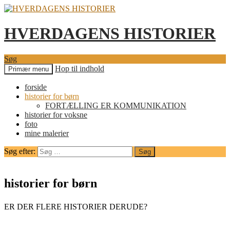
HVERDAGENS HISTORIER
Søg
Hop til indhold
Primær menu
forside
historier for børn
FORTÆLLING ER KOMMUNIKATION
historier for voksne
foto
mine malerier
Søg efter:
historier for børn
ER DER FLERE HISTORIER DERUDE?