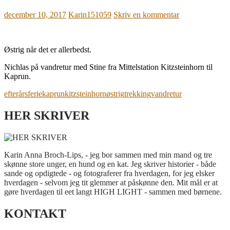
december 10, 2017
Karin151059
Skriv en kommentar
Østrig når det er allerbedst.
Nichlas på vandretur med Stine fra Mittelstation Kitzsteinhorn til
Kaprun.
efterårsferie
kaprun
kitzsteinhorn
østrig
trekking
vandretur
HER SKRIVER
Karin Anna Broch-Lips, - jeg bor sammen med min mand og tre
skønne store unger, en hund og en kat. Jeg skriver historier - både
sande og opdigtede - og fotograferer fra hverdagen, for jeg elsker
hverdagen - selvom jeg tit glemmer at påskønne den. Mit mål er at
gøre hverdagen til eet langt HIGH LIGHT - sammen med børnene.
KONTAKT