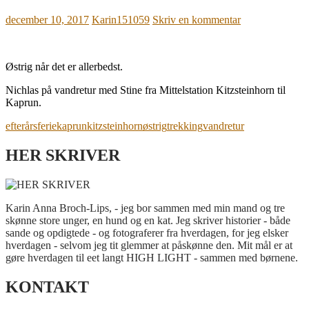
december 10, 2017
Karin151059
Skriv en kommentar
Østrig når det er allerbedst.
Nichlas på vandretur med Stine fra Mittelstation Kitzsteinhorn til
Kaprun.
efterårsferie
kaprun
kitzsteinhorn
østrig
trekking
vandretur
HER SKRIVER
Karin Anna Broch-Lips, - jeg bor sammen med min mand og tre
skønne store unger, en hund og en kat. Jeg skriver historier - både
sande og opdigtede - og fotograferer fra hverdagen, for jeg elsker
hverdagen - selvom jeg tit glemmer at påskønne den. Mit mål er at
gøre hverdagen til eet langt HIGH LIGHT - sammen med børnene.
KONTAKT